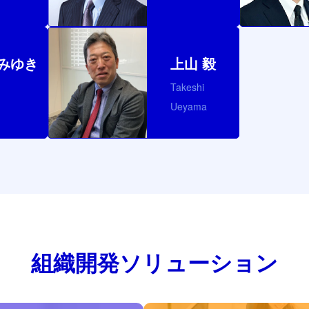
 みゆき
上山 毅
Takeshi
Ueyama
組織開発ソリューション