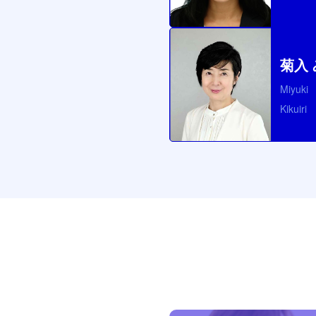
菊入
Miyuki
Kikuiri