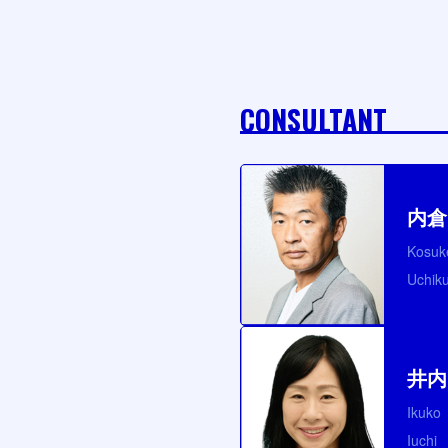
CONSULTANT
内倉
Kosuk
Uchik
井内
Ikuko
Iuchi