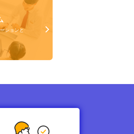
ム
ーションと