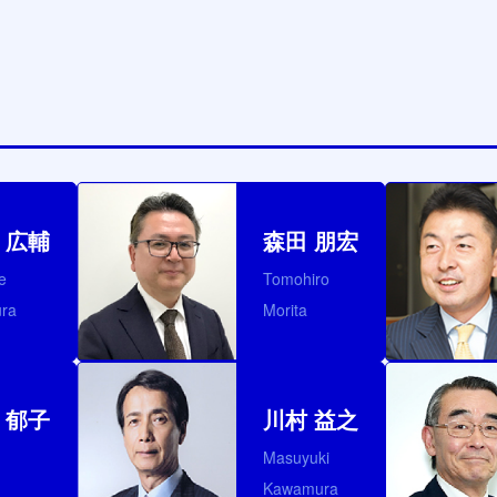
 広輔
森田 朋宏
e
Tomohiro
ura
Morita
 郁子
川村 益之
Masuyuki
Kawamura